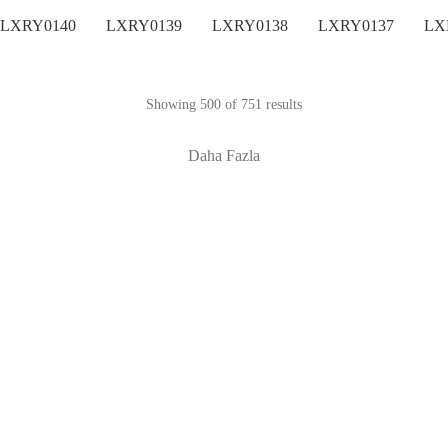
LXRY0140
LXRY0139
LXRY0138
LXRY0137
LX
Showing 500 of 751 results
Daha Fazla