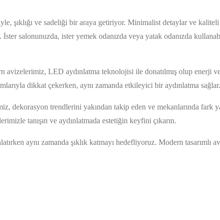
, şıklığı ve sadeliği bir araya getiriyor. Minimalist detaylar ve kalitel
İster salonunuzda, ister yemek odanızda veya yatak odanızda kullanabil
avizelerimiz, LED aydınlatma teknolojisi ile donatılmış olup enerji ve
ımlarıyla dikkat çekerken, aynı zamanda etkileyici bir aydınlatma sağlar
erimiz, dekorasyon trendlerini yakından takip eden ve mekanlarında fark ya
erimizle tanışın ve aydınlatmada estetiğin keyfini çıkarın.
latırken aynı zamanda şıklık katmayı hedefliyoruz. Modern tasarımlı av