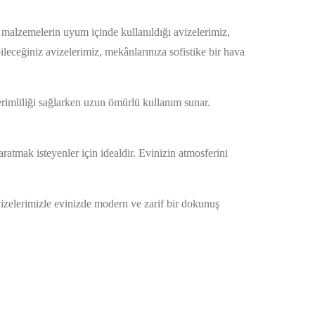
i malzemelerin uyum içinde kullanıldığı avizelerimiz,
eceğiniz avizelerimiz, mekânlarınıza sofistike bir hava
rimliliği sağlarken uzun ömürlü kullanım sunar.
.
ratmak isteyenler için idealdir. Evinizin atmosferini
izelerimizle evinizde modern ve zarif bir dokunuş