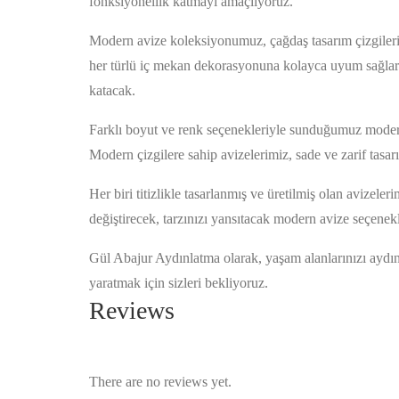
fonksiyonellik katmayı amaçlıyoruz.
Modern avize koleksiyonumuz, çağdaş tasarım çizgileriyle
her türlü iç mekan dekorasyonuna kolayca uyum sağlar. 
katacak.
Farklı boyut ve renk seçenekleriyle sunduğumuz modern 
Modern çizgilere sahip avizelerimiz, sade ve zarif tasar
Her biri titizlikle tasarlanmış ve üretilmiş olan avizel
değiştirecek, tarzınızı yansıtacak modern avize seçenekl
Gül Abajur Aydınlatma olarak, yaşam alanlarınızı aydın
yaratmak için sizleri bekliyoruz.
Reviews
There are no reviews yet.