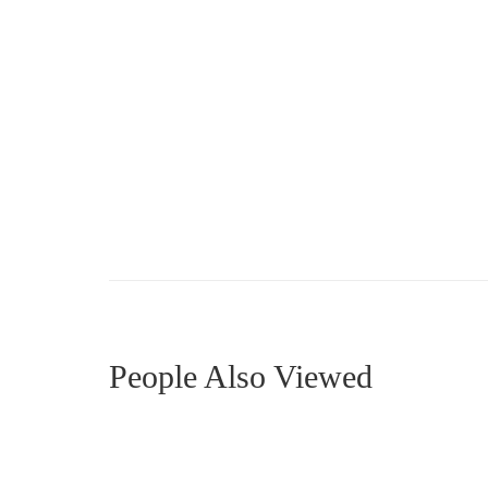
MDRN0012
MDRN0
People Also Viewed