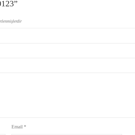
0123”
etlenmişlerdir
Email
*