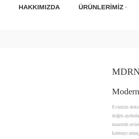
A
HAKKIMIZDA
ÜRÜNLERIMIZ
MDRN
Modern 
Evinizin dek
doğru aydınla
tasarımlı aviz
katmayı amaç