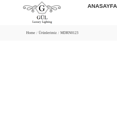
ANASAYF
Home
Ürünlerimiz
MDRN0123
/
/