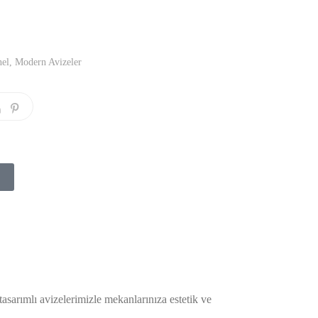
nel
,
Modern Avizeler
sarımlı avizelerimizle mekanlarınıza estetik ve