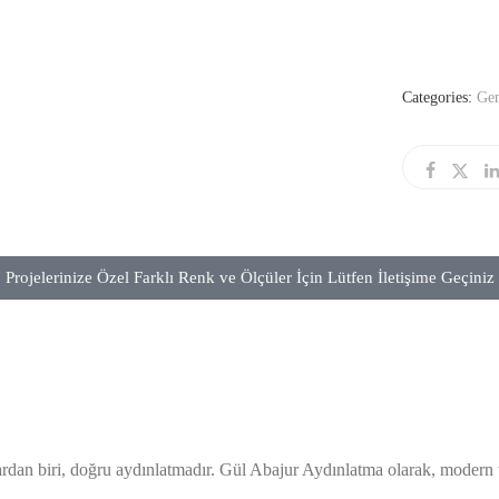
Categories:
Ge
Projelerinize Özel Farklı Renk ve Ölçüler İçin Lütfen İletişime Geçiniz
an biri, doğru aydınlatmadır. Gül Abajur Aydınlatma olarak, modern ta