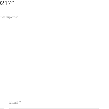
0217”
etlenmişlerdir
Email
*