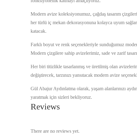
fonksiyonellik katmayı amaçlıyoruz.
Modern avize koleksiyonumuz, çağdaş tasarım çizgileriyle
her türlü iç mekan dekorasyonuna kolayca uyum sağlar. 
katacak.
Farklı boyut ve renk seçenekleriyle sunduğumuz modern 
Modern çizgilere sahip avizelerimiz, sade ve zarif tasar
Her biri titizlikle tasarlanmış ve üretilmiş olan avizel
değiştirecek, tarzınızı yansıtacak modern avize seçenekl
Gül Abajur Aydınlatma olarak, yaşam alanlarınızı aydın
yaratmak için sizleri bekliyoruz.
Reviews
There are no reviews yet.