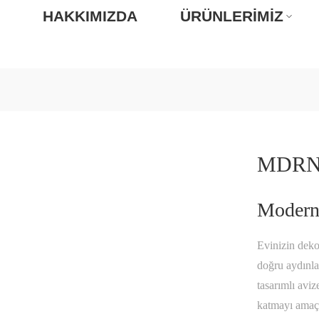
A
HAKKIMIZDA
ÜRÜNLERIMIZ
MDRN
Modern 
Evinizin dek
doğru aydınla
tasarımlı aviz
katmayı amaç