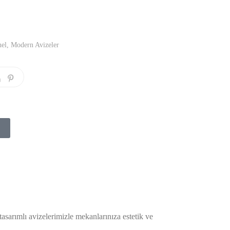
nel
,
Modern Avizeler
sarımlı avizelerimizle mekanlarınıza estetik ve