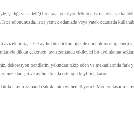
, şıklığı ve sadeliği bir araya getiriyor. Minimalist detaylar ve kalitel
İster salonunuzda, ister yemek odanızda veya yatak odanızda kullanabil
avizelerimiz, LED aydınlatma teknolojisi ile donatılmış olup enerji ve
ımlarıyla dikkat çekerken, aynı zamanda etkileyici bir aydınlatma sağlar
erimiz, dekorasyon trendlerini yakından takip eden ve mekanlarında fark ya
erimizle tanışın ve aydınlatmada estetiğin keyfini çıkarın.
latırken aynı zamanda şıklık katmayı hedefliyoruz. Modern tasarımlı av