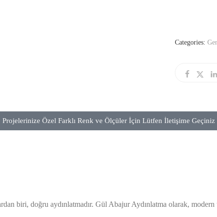
Categories:
Ge
Projelerinize Özel Farklı Renk ve Ölçüler İçin Lütfen İletişime Geçiniz
an biri, doğru aydınlatmadır. Gül Abajur Aydınlatma olarak, modern ta