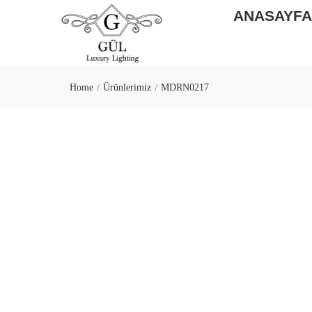
ANASAYF
Home
Ürünlerimiz
MDRN0217
/
/