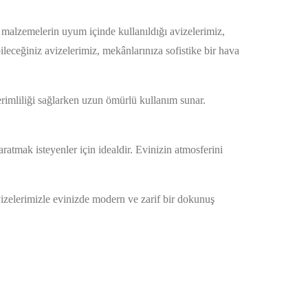
i malzemelerin uyum içinde kullanıldığı avizelerimiz,
eceğiniz avizelerimiz, mekânlarınıza sofistike bir hava
rimliliği sağlarken uzun ömürlü kullanım sunar.
.
ratmak isteyenler için idealdir. Evinizin atmosferini
izelerimizle evinizde modern ve zarif bir dokunuş