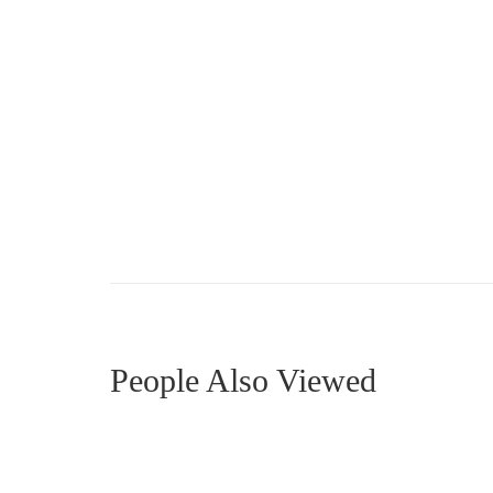
MDRN0009
MDRN0
People Also Viewed