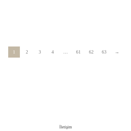
GA-8010-12
1
2
3
4
…
61
62
63
→
Projelerinize Özel Farklı Renk ve
Ölçüler İçin Lütfen İletişime Geçin
İletişim