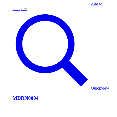
Add to
compare
Quickview
MDRN0004