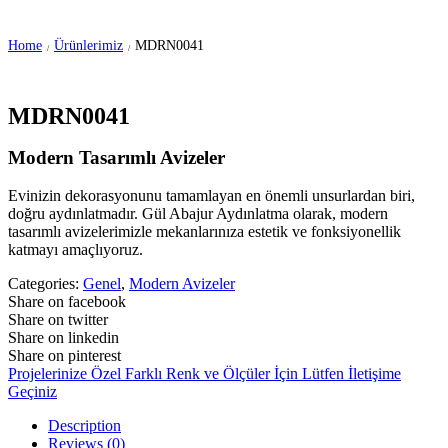
Home
Ürünlerimiz
MDRN0041
/
/
MDRN0041
Modern Tasarımlı Avizeler
Evinizin dekorasyonunu tamamlayan en önemli unsurlardan biri,
doğru aydınlatmadır. Gül Abajur Aydınlatma olarak, modern
tasarımlı avizelerimizle mekanlarınıza estetik ve fonksiyonellik
katmayı amaçlıyoruz.
Categories:
Genel
,
Modern Avizeler
Share on facebook
Share on twitter
Share on linkedin
Share on pinterest
Projelerinize Özel Farklı Renk ve Ölçüler İçin Lütfen İletişime
Geçiniz
Description
Reviews (0)