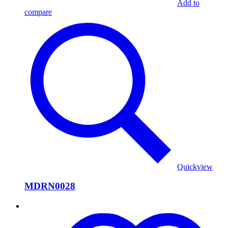
Add to
compare
Quickview
MDRN0028
MDRN0027