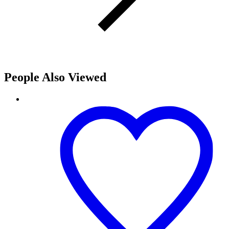
People Also Viewed
GA-
6230-
02