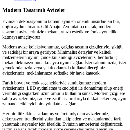
Modern Tasarımlı Avizeler
Evinizin dekorasyonunu tamamlayan en önemli unsurlardan biri,
doğru aydınlatmadır. Gül Abajur Aydınlatma olarak, modern
tasarımlı avizelerimizle mekanlarınıza estetik ve fonksiyonellik
katmayı amaçlıyoruz.
Modern avize koleksiyonumuz, çağdaş tasarım çizgileriyle, şıklığı
ve sadeliği bir araya getiriyor. Minimalist detaylar ve kaliteli
malzemelerin uyum içinde kullanıldığı avizelerimiz, her türlü iç
mekan dekorasyonuna kolayca uyum sağlar. İster salonunuzda, ister
yemek odanızda veya yatak odanızda kullanabileceğiniz
avizelerimiz, mekânlarınıza sofistike bir hava katacak.
Farklı boyut ve renk seçenekleriyle sunduğumuz modern
avizelerimiz, LED aydınlatma teknolojisi ile donatılmış olup enerji
verimliliği sağlarken uzun ömürlü kullanım sunar. Modern çizgilere
sahip avizelerimiz, sade ve zarif tasarımlarıyla dikkat çekerken, aynı
zamanda etkileyici bir aydınlatma sağlar.
Her biri titizlikle tasarlanmış ve üretilmiş olan avizelerimiz,
dekorasyon trendlerini yakından takip eden ve mekanlarında fark
yaratmak isteyenler için idealdir. Evinizin atmosferini değiştirecek,
tarzınızı yansıtacak modern avize seçeneklerimizle tanışın ve