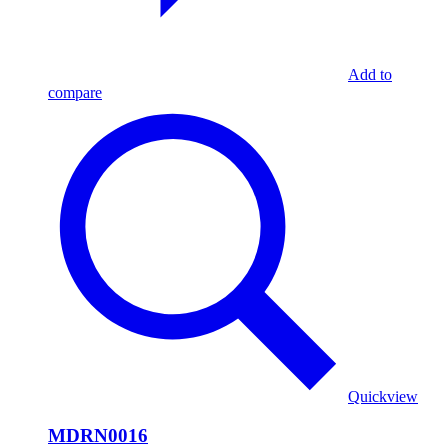
Add to
compare
Quickview
MDRN0016