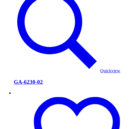
Quickview
GA-6230-02
GA-
6230-
01